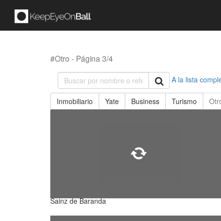
#Otro - Página 3/4
A la lista compl
Inmobiliario
Yate
Business
Turismo
Otr
Sainz de Baranda