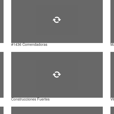
#1436 Comendadoras
M
Construcciones Fuertes
Vi