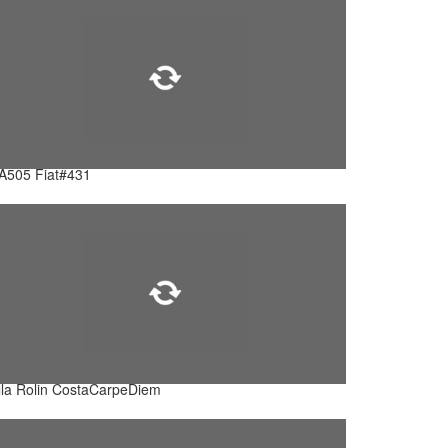
A505 Fiat#431
lla Rolin CostaCarpeDiem