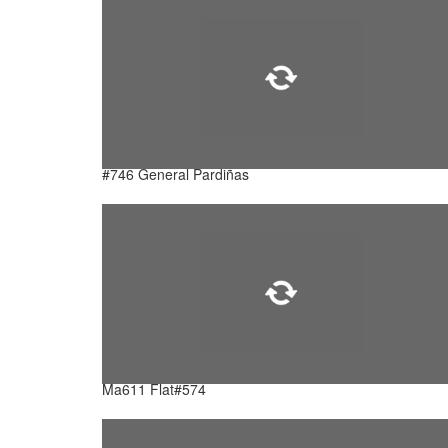
#746 General Pardiñas
Ma611 Flat#574