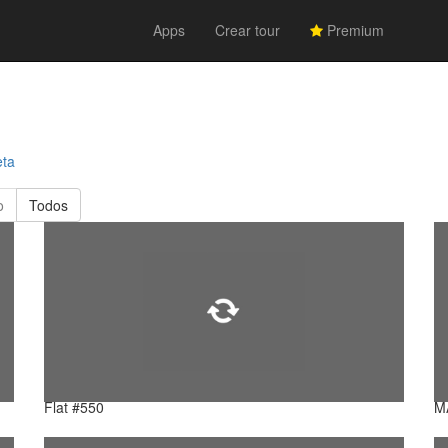
Apps
Crear tour
Premium
eta
o
Todos
Flat #550
M