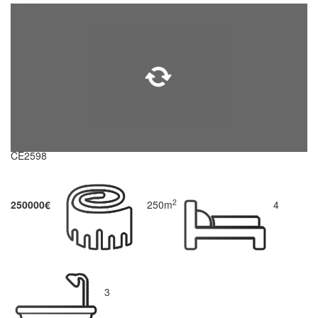
CE2598
2
250000€
250m
4
3