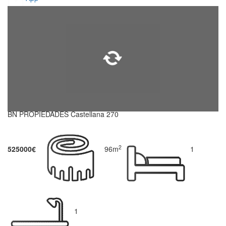
BN PROPIEDADES Castellana 270
2
525000€
96m
1
1