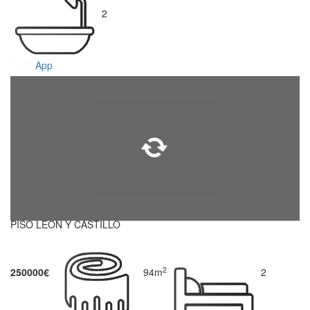
2
App
PISO LEON Y CASTILLO
2
250000€
94m
2