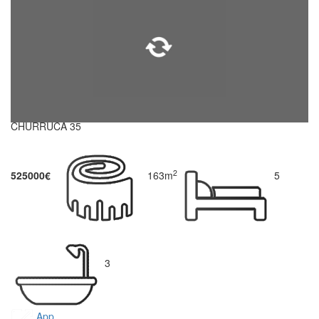
CHURRUCA 35
2
525000€
163m
5
3
App