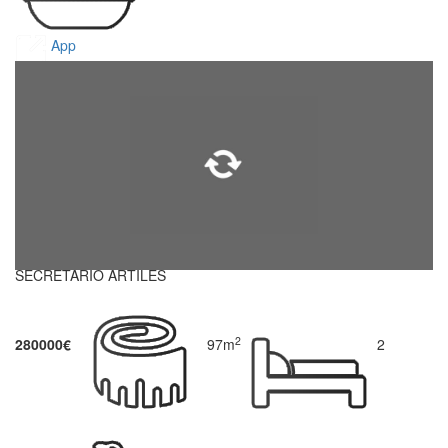
App
SECRETARIO ARTILES
2
280000€
97m
2