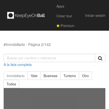
Apps
Iniciar sesión
Crear tour
Premium
#Inmobiliario - Página 2/142
A la lista completa
Inmobiliario
Yate
Business
Turismo
Otro
Todos