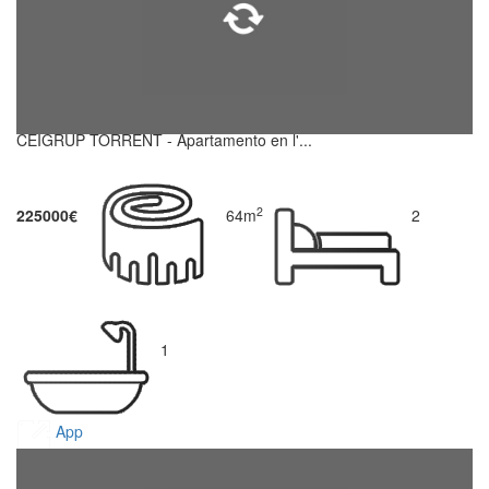
CEIGRUP TORRENT - Apartamento en l'...
2
225000€
64m
2
1
App