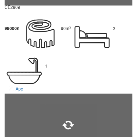
CE2609
2
99000€
90m
2
1
App