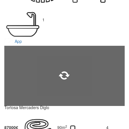
1
App
Tortosa Mercaders Diglo
2
87000€
90m
4