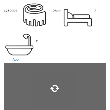
2
425000€
128m
3
2
App