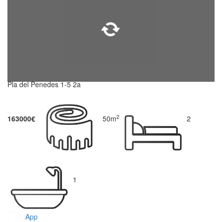
Pla del Penedes 1-5 2a
2
163000€
50m
2
1
App