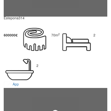
Estepona314
2
600000€
70m
2
2
App