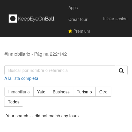
Apps
Iniciar sesión
Crear tour
Premium
#Inmobiliario - Página 222/142
A la lista completa
Inmobiliario
Yate
Business
Turismo
Otro
Todos
Your search - - did not match any tours.