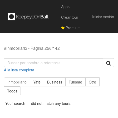
Apps
Iniciar sesión
Crear tour
Premium
#Inmobiliario - Página 256/142
A la lista completa
Inmobiliario
Yate
Business
Turismo
Otro
Todos
Your search - - did not match any tours.