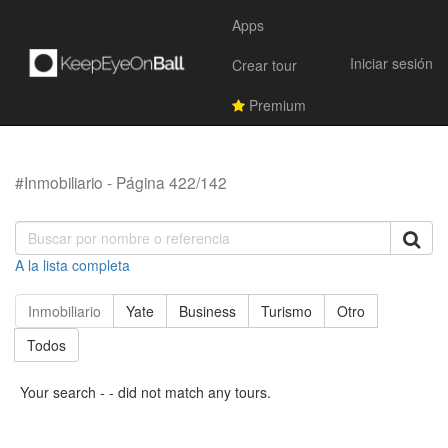
Apps
Iniciar sesión
Crear tour
Premium
#Inmobiliario - Página 422/142
A la lista completa
Inmobiliario
Yate
Business
Turismo
Otro
Todos
Your search - - did not match any tours.