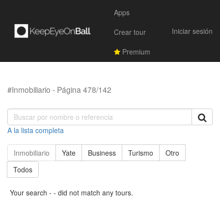
Apps
Iniciar sesión
Crear tour
Premium
#Inmobiliario - Página 478/142
A la lista completa
Inmobiliario
Yate
Business
Turismo
Otro
Todos
Your search - - did not match any tours.