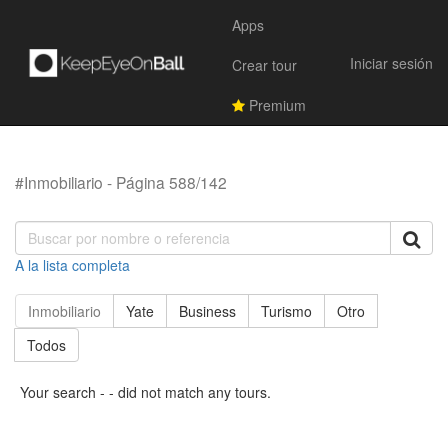
Apps
Iniciar sesión
Crear tour
Premium
#Inmobiliario - Página 588/142
A la lista completa
Inmobiliario
Yate
Business
Turismo
Otro
Todos
Your search - - did not match any tours.