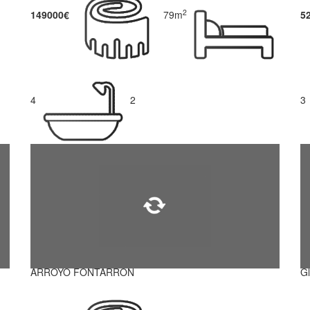
2
149000€
79m
5
4
2
3
ARROYO FONTARRON
G