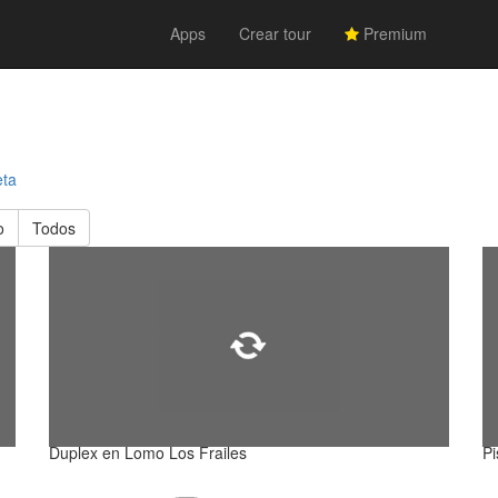
Apps
Crear tour
Premium
eta
o
Todos
Duplex en Lomo Los Frailes
Pi