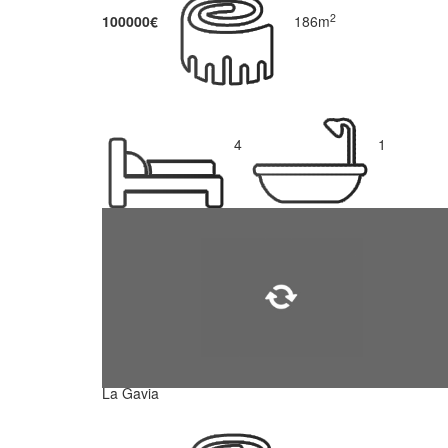
2
100000€
186m
4
1
La Gavia