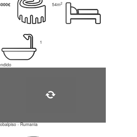
2
8000€
54m
1
endido
obalpiso - Rumania