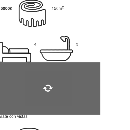
2
15000€
150m
4
3
rate con vistas