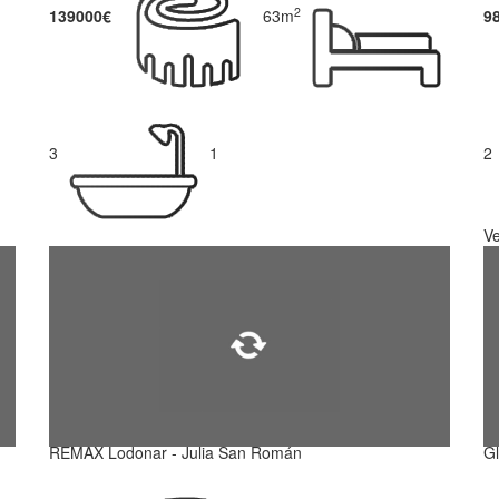
2
139000€
63m
9
3
1
2
V
REMAX Lodonar - Julia San Román
Gl