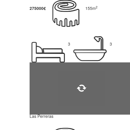
2
275000€
155m
3
3
Las Perreras