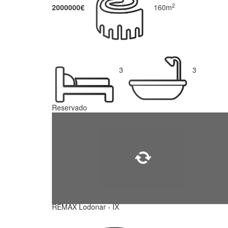
2
2000000€
160m
3
3
Reservado
REMAX Lodonar - IX