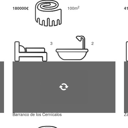
2
180000€
100m
4
3
2
Barranco de los Cernícalos
Zá