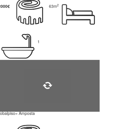
2
2000€
63m
1
lobalpiso= Amposta