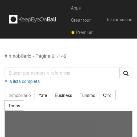
Apps
Iniciar sesión
Crear tour
Premium
#Inmobiliario - Página 21/142
A la lista completa
Inmobiliario
Yate
Business
Turismo
Otro
Todos