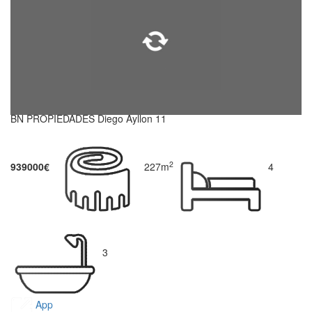
BN PROPIEDADES Diego Ayllon 11
2
939000€
227m
4
3
App