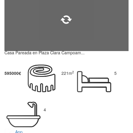
Casa Pareada en Plaza Clara Campoam...
2
595000€
221m
5
4
App