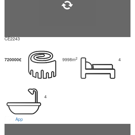
CE2243
2
720000€
9998m
4
4
App