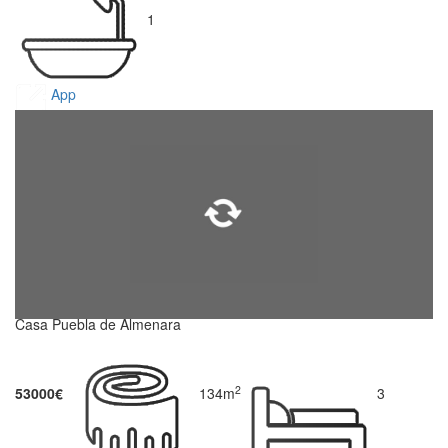
1
App
Casa Puebla de Almenara
2
53000€
134m
3