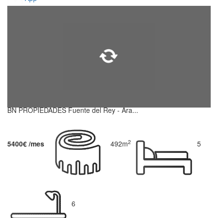
BN PROPIEDADES Fuente del Rey - Ara...
2
5400€ /mes
492m
5
6