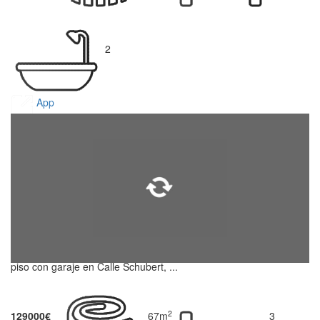
2
App
piso con garaje en Calle Schubert, ...
2
129000€
67m
3