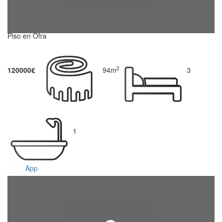
Piso en Ofra
2
120000€
94m
3
1
App