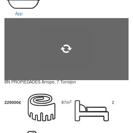
App
BN PROPIEDADES Arrope, 7 Torrejon
2
229000€
87m
2