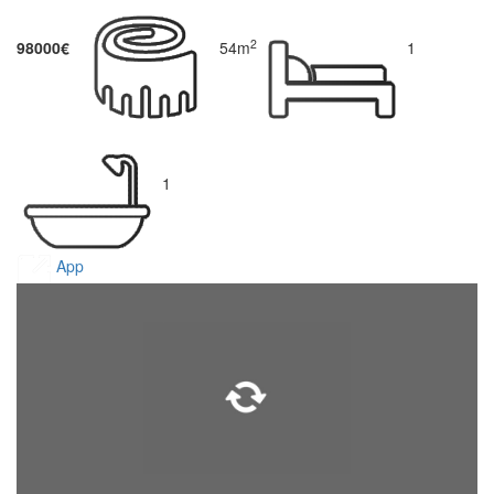
2
98000€
54m
1
1
App