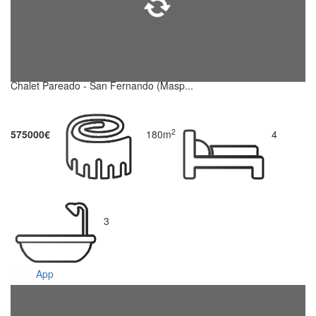
Chalet Pareado - San Fernando (Masp...
2
575000€
180m
4
3
App