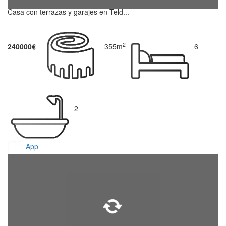
Casa con terrazas y garajes en Teld...
2
240000€
355m
6
2
App