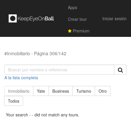
Apps
Iniciar sesión
Crear tour
Premium
#Inmobiliario - Página 306/142
A la lista completa
Inmobiliario
Yate
Business
Turismo
Otro
Todos
Your search - - did not match any tours.