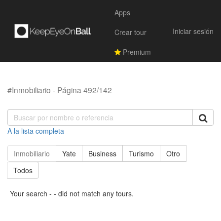
Apps
Iniciar sesión
Crear tour
Premium
#Inmobiliario - Página 492/142
A la lista completa
Inmobiliario
Yate
Business
Turismo
Otro
Todos
Your search - - did not match any tours.