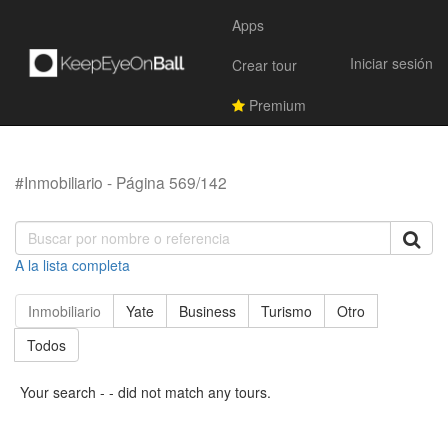
Apps
Iniciar sesión
Crear tour
Premium
#Inmobiliario - Página 569/142
A la lista completa
Inmobiliario
Yate
Business
Turismo
Otro
Todos
Your search - - did not match any tours.