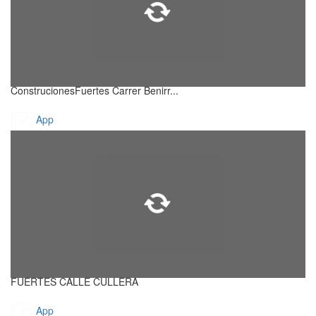
ConstrucionesFuertes Carrer Benirr...
App
FUERTES CALLE CULLERA
App