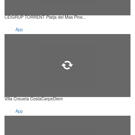
CEIGRUP TORRENT Platja del Mas Pine...
App
Villa Creueta CostaCarpeDiem
App