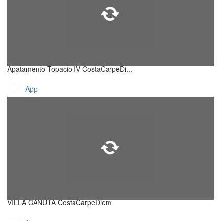
Apatamento Topacio IV CostaCarpeDi...
App
VILLA CANUTA CostaCarpeDiem