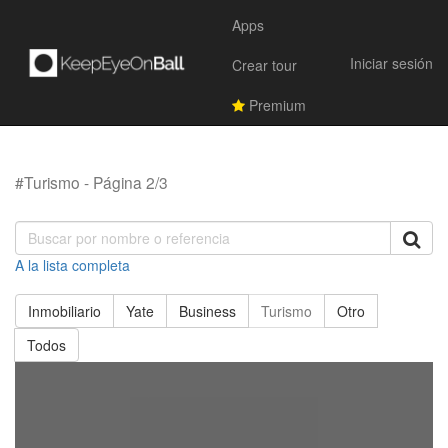
Apps
Iniciar sesión
Crear tour
Premium
#Turismo - Página 2/3
A la lista completa
Inmobiliario
Yate
Business
Turismo
Otro
Todos