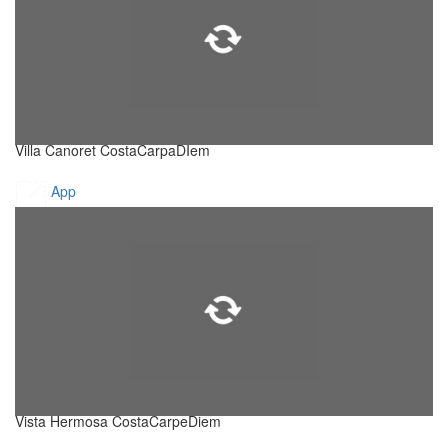
Villa Canoret CostaCarpaDIem
App
Vista Hermosa CostaCarpeDiem