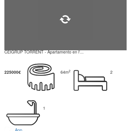
CEIGRUP TORRENT - Apartamento en l'...
2
225000€
64m
2
1
App