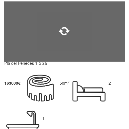
Pla del Penedes 1-5 2a
2
163000€
50m
2
1