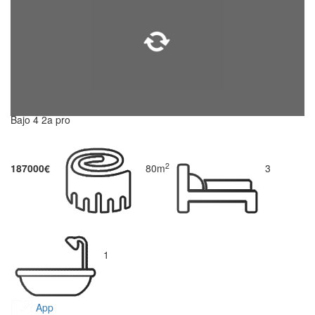
Bajo 4 2a pro
2
187000€
80m
3
1
App