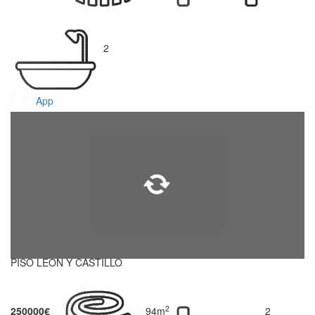
2
App
PISO LEON Y CASTILLO
2
250000€
94m
2