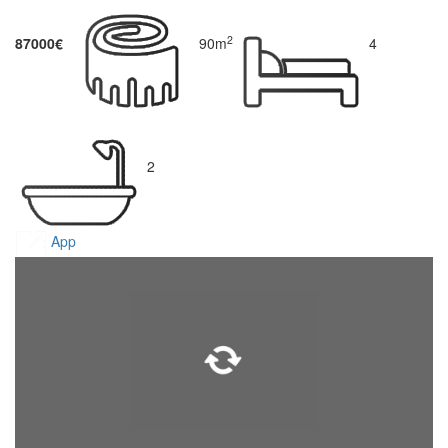
2
87000€
90m
4
2
App