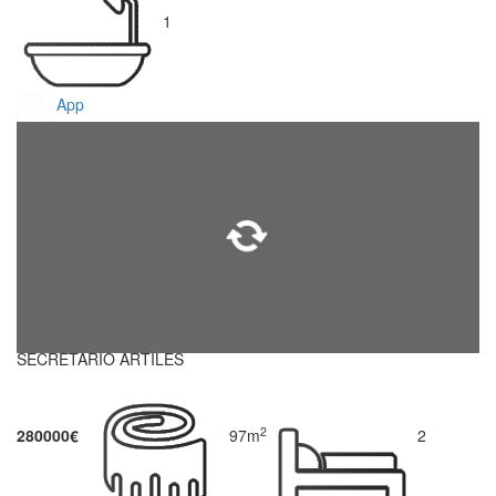
1
App
SECRETARIO ARTILES
2
280000€
97m
2