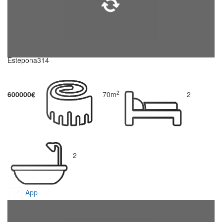
Estepona314
2
600000€
70m
2
2
App