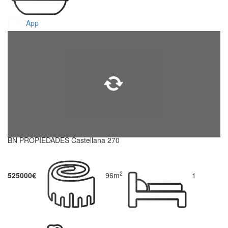
App
BN PROPIEDADES Castellana 270
2
525000€
96m
1