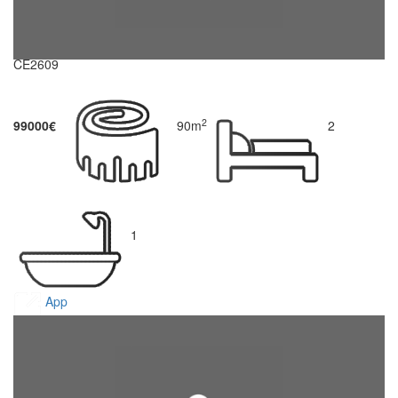
CE2609
2
99000€
90m
2
1
App