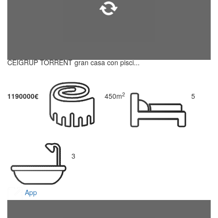
CEIGRUP TORRENT gran casa con pisci...
2
1190000€
450m
5
3
App