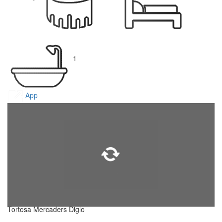
1
App
Tortosa Mercaders Diglo