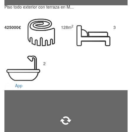
Piso todo exterior con terraza en M...
2
425000€
128m
3
2
App