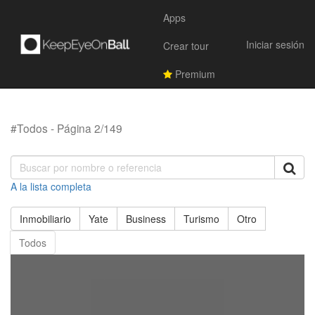
Apps
Iniciar sesión
Crear tour
Premium
#Todos - Página 2/149
A la lista completa
Inmobiliario
Yate
Business
Turismo
Otro
Todos