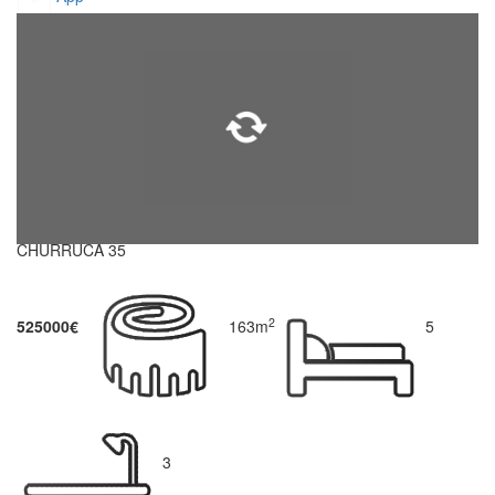
CHURRUCA 35
2
525000€
163m
5
3