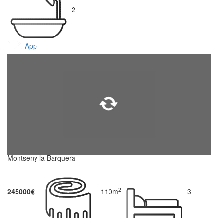
2
App
Montseny la Barquera
2
245000€
110m
3