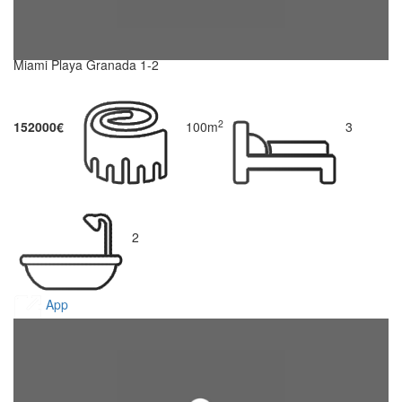
Miami Playa Granada 1-2
2
152000€
100m
3
2
App