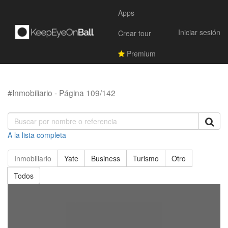
Apps
Iniciar sesión
Crear tour
Premium
#Inmobiliario - Página 109/142
A la lista completa
Inmobiliario
Yate
Business
Turismo
Otro
Todos