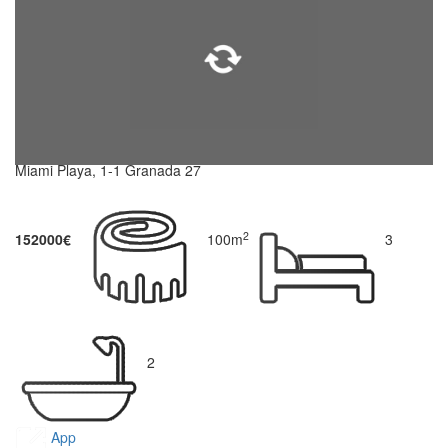
Miami Playa, 1-1 Granada 27
2
152000€
100m
3
2
App