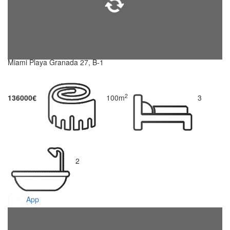
Miami Playa Granada 27, B-1
2
136000€
100m
3
2
App