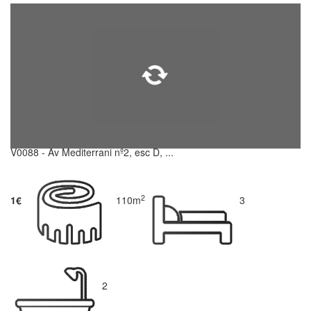
V0088 - Av Mediterrani nº2, esc D, ...
2
1€
110m
3
2