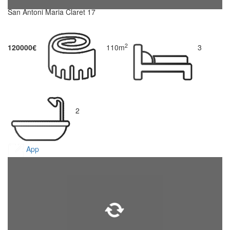
San Antoni Maria Claret 17
2
120000€
110m
3
2
App