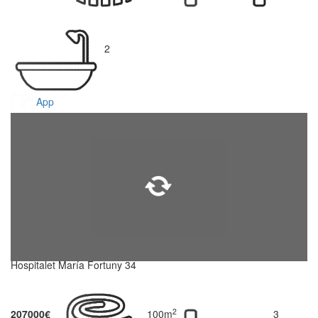
2
App
Hospitalet María Fortuny 34
2
207000€
100m
3