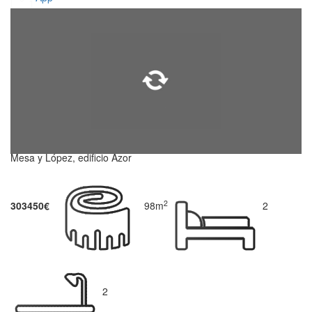
Mesa y López, edificio Azor
2
303450€
98m
2
2