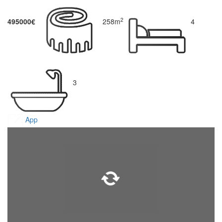
2
495000€
258m
4
3
App