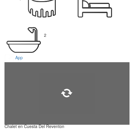
2
App
Chalet en Cuesta Del Reventon