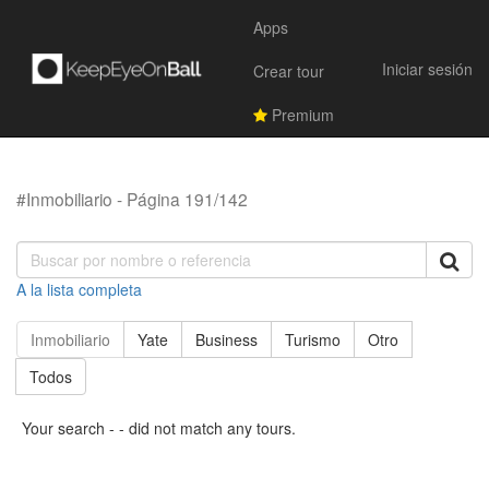
Apps
Iniciar sesión
Crear tour
Premium
#Inmobiliario - Página 191/142
A la lista completa
Inmobiliario
Yate
Business
Turismo
Otro
Todos
Your search - - did not match any tours.