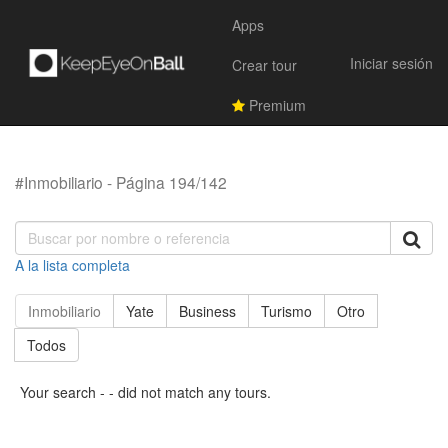
Apps
Iniciar sesión
Crear tour
Premium
#Inmobiliario - Página 194/142
A la lista completa
Inmobiliario
Yate
Business
Turismo
Otro
Todos
Your search - - did not match any tours.