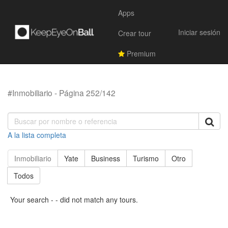
Apps
Iniciar sesión
Crear tour
Premium
#Inmobiliario - Página 252/142
A la lista completa
Inmobiliario
Yate
Business
Turismo
Otro
Todos
Your search - - did not match any tours.