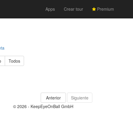
Apps
Crear tour
Premium
eta
o
Todos
Anterior
Siguiente
© 2026 - KeepEyeOnBall GmbH