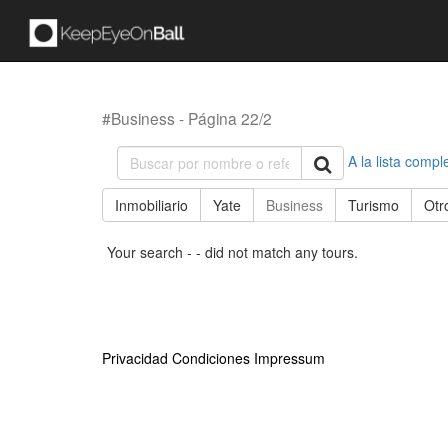
#Business - Página 22/2
A la lista compl
Inmobiliario
Yate
Business
Turismo
Otr
Your search - - did not match any tours.
Privacidad
Condiciones
Impressum