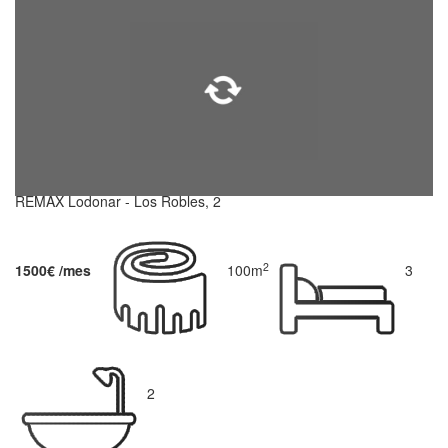
REMAX Lodonar - Los Robles, 2
2
1500€ /mes
100m
3
2