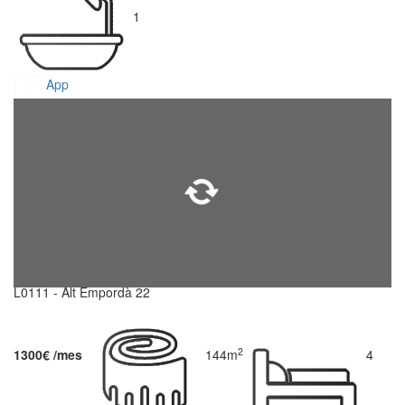
1
App
L0111 - Alt Empordà 22
2
1300€ /mes
144m
4