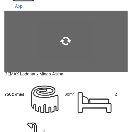
App
REMAX Lodonar - Mingo Alsina
2
750€ /mes
60m
2
2