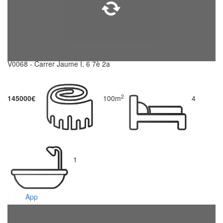
V0068 - Carrer Jaume I, 6 7è 2a
2
145000€
100m
4
1
App