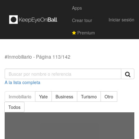
Apps
Iniciar sesión
Crear tour
Premium
#Inmobiliario - Página 113/142
A la lista completa
Inmobiliario
Yate
Business
Turismo
Otro
Todos