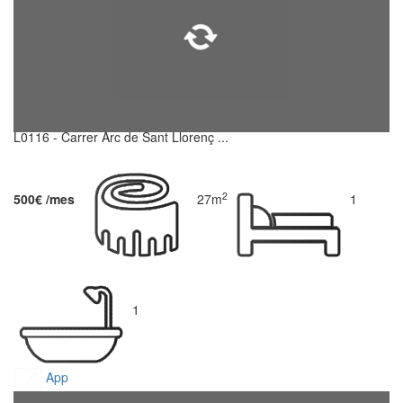
L0116 - Carrer Arc de Sant Llorenç ...
2
500€ /mes
27m
1
1
App