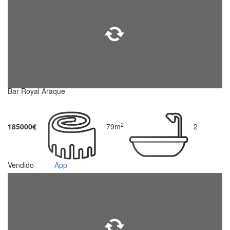
Bar Royal Araque
2
185000€
79m
2
Vendido
App