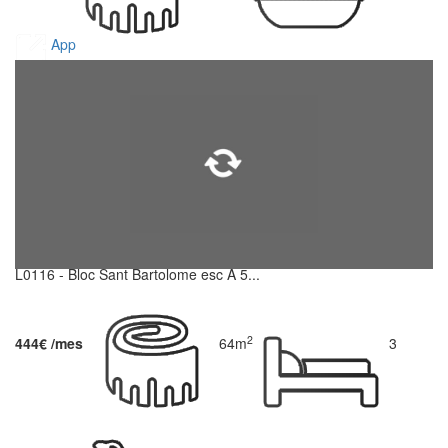
App
L0116 - Bloc Sant Bartolome esc A 5...
2
444€ /mes
64m
3