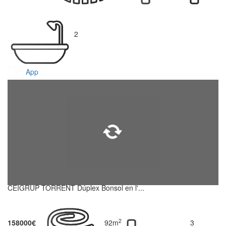
2
App
CEIGRUP TORRENT Dúplex Bonsol en l'...
2
158000€
92m
3