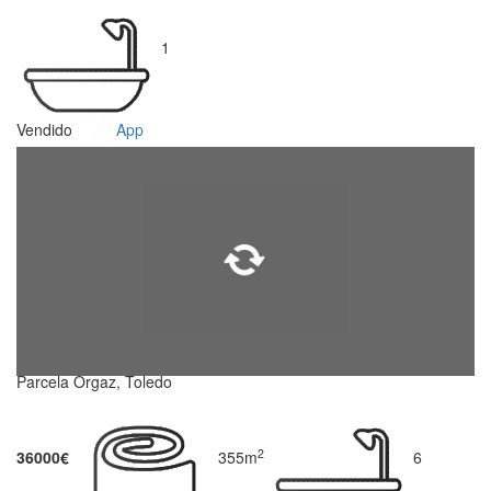
1
Vendido
App
Parcela Orgaz, Toledo
2
36000€
355m
6