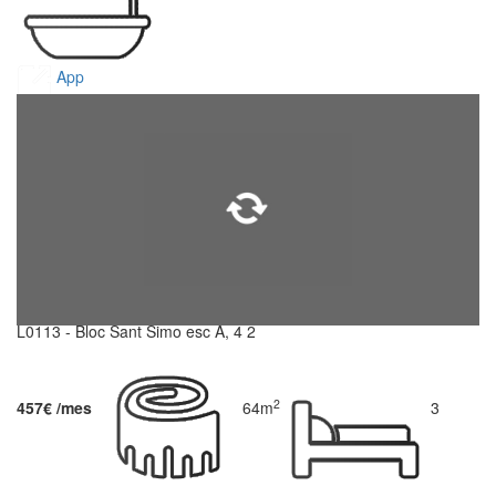
App
L0113 - Bloc Sant Simo esc A, 4 2
2
457€ /mes
64m
3