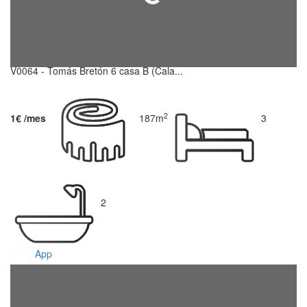
V0064 - Tomás Bretón 6 casa B (Cala...
2
1€ /mes
187m
3
2
App