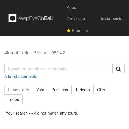
Apps
Iniciar sesión
Crear tour
Premium
#Inmobiliario - Página 195/142
A la lista completa
Inmobiliario
Yate
Business
Turismo
Otro
Todos
Your search - - did not match any tours.