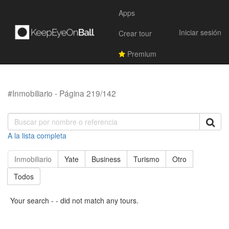
Apps
Iniciar sesión
Crear tour
Premium
#Inmobiliario - Página 219/142
A la lista completa
Inmobiliario
Yate
Business
Turismo
Otro
Todos
Your search - - did not match any tours.