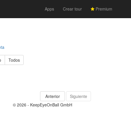
Apps
Crear tour
Premium
eta
o
Todos
Anterior
Siguiente
© 2026 - KeepEyeOnBall GmbH