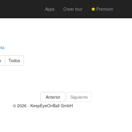
Apps
Crear tour
Premium
eta
o
Todos
Anterior
Siguiente
© 2026 - KeepEyeOnBall GmbH