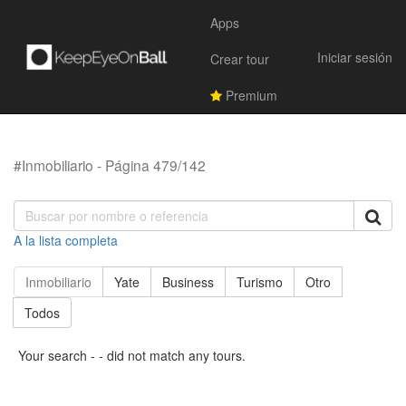
Apps
Iniciar sesión
Crear tour
Premium
#Inmobiliario - Página 479/142
A la lista completa
Inmobiliario
Yate
Business
Turismo
Otro
Todos
Your search - - did not match any tours.