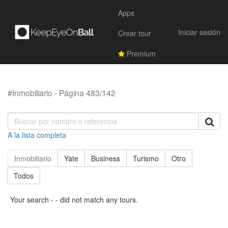
Apps
Iniciar sesión
Crear tour
Premium
#Inmobiliario - Página 483/142
A la lista completa
Inmobiliario
Yate
Business
Turismo
Otro
Todos
Your search - - did not match any tours.