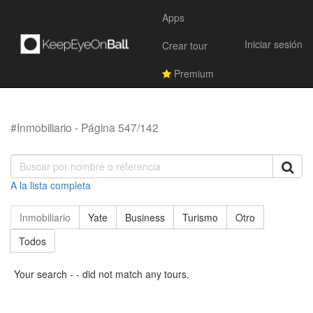
Apps
Iniciar sesión
Crear tour
Premium
#Inmobiliario - Página 547/142
A la lista completa
Inmobiliario
Yate
Business
Turismo
Otro
Todos
Your search - - did not match any tours.