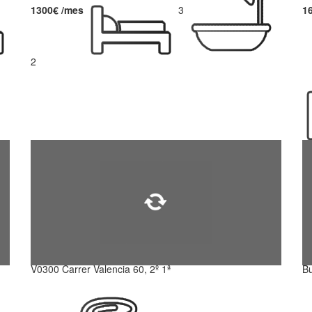
1300€ /mes
3
1
2
V0300 Carrer Valencia 60, 2º 1ª
Bu