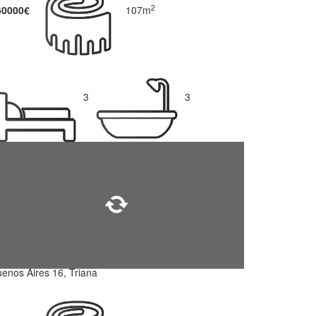
2
60000€
107m
3
3
enos Aires 16, Triana