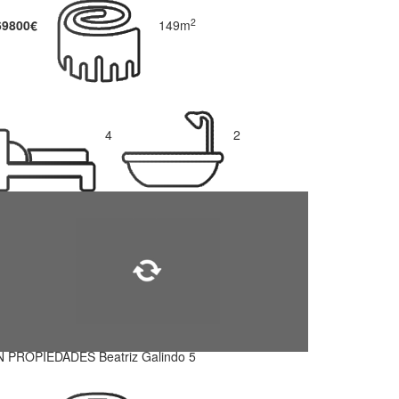
2
69800€
149m
4
2
N PROPIEDADES Beatriz Galindo 5