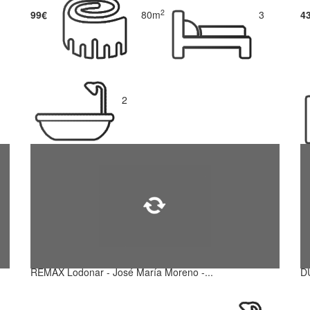
2
99€
80m
3
4
2
REMAX Lodonar - José María Moreno -...
D