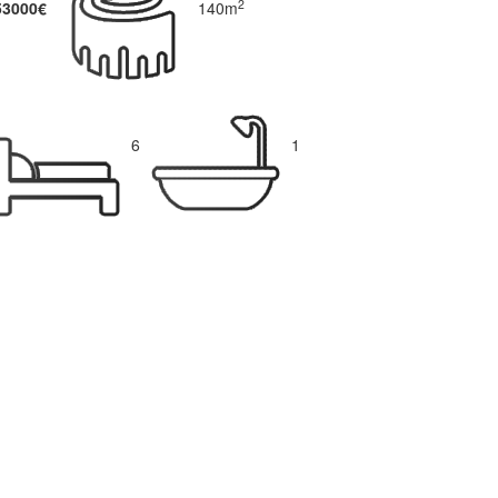
2
53000€
140m
6
1