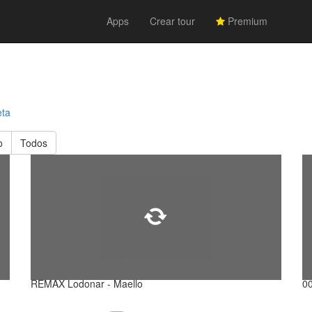
Apps
Crear tour
Premium
eta
o
Todos
REMAX Lodonar - Maello
0