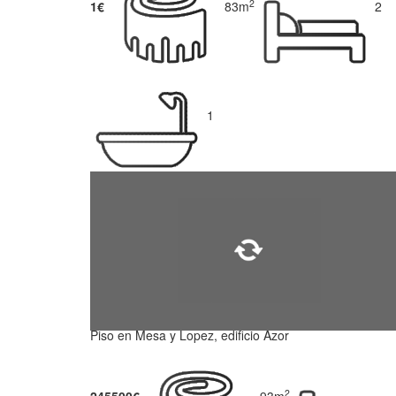
2
1€
83m
2
1
Piso en Mesa y Lopez, edificio Azor
2