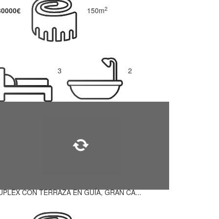
2
30000€
150m
3
2
UPLEX CON TERRAZA EN GUÍA, GRAN CA...