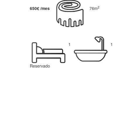
2
650€ /mes
76m
1
1
Reservado