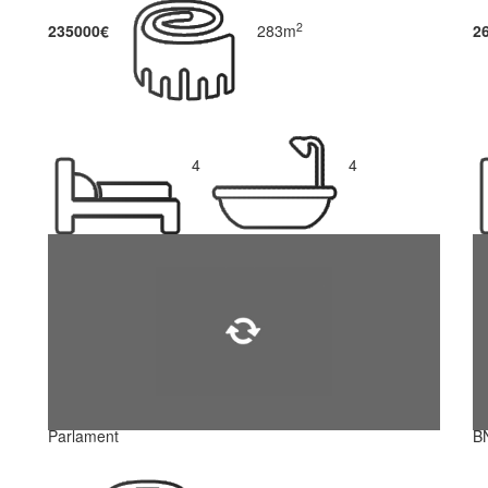
2
235000€
283m
2
4
4
Parlament
B