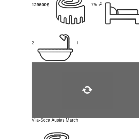
2
129500€
75m
2
1
Vila-Seca Ausias March