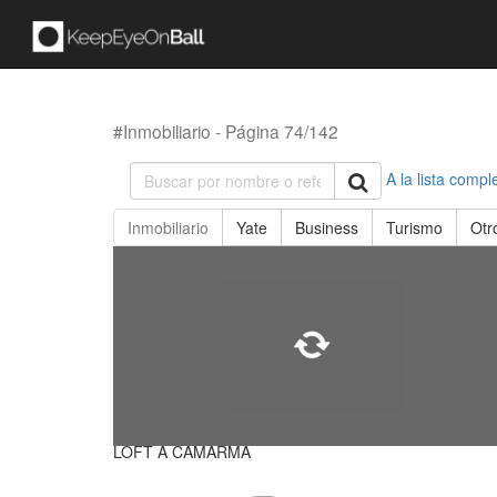
#Inmobiliario - Página 74/142
A la lista compl
Inmobiliario
Yate
Business
Turismo
Otr
LOFT A CAMARMA