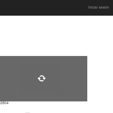
Iniciar sesión
02804