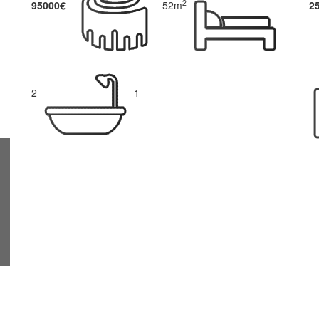
2
95000€
52m
2
2
1