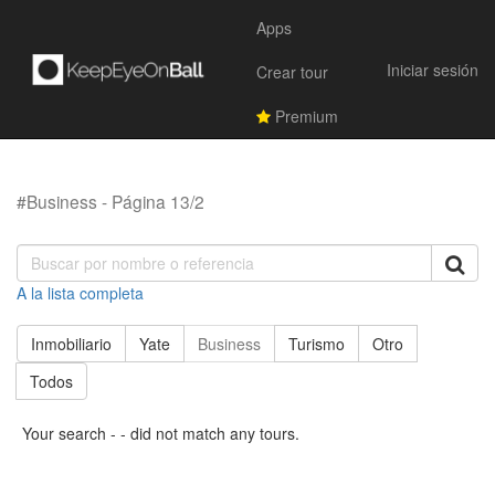
Apps
Iniciar sesión
Crear tour
Premium
#Business - Página 13/2
A la lista completa
Inmobiliario
Yate
Business
Turismo
Otro
Todos
Your search - - did not match any tours.