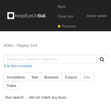
Apps
Iniciar sesión
Crear tour
Premium
#Otro - Página 34/4
A la lista completa
Inmobiliario
Yate
Business
Turismo
Otro
Todos
Your search - - did not match any tours.