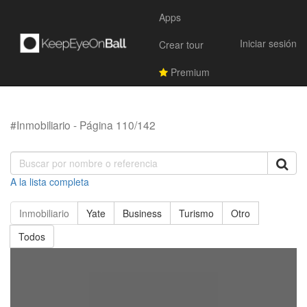
Apps
Iniciar sesión
Crear tour
Premium
#Inmobiliario - Página 110/142
A la lista completa
Inmobiliario
Yate
Business
Turismo
Otro
Todos