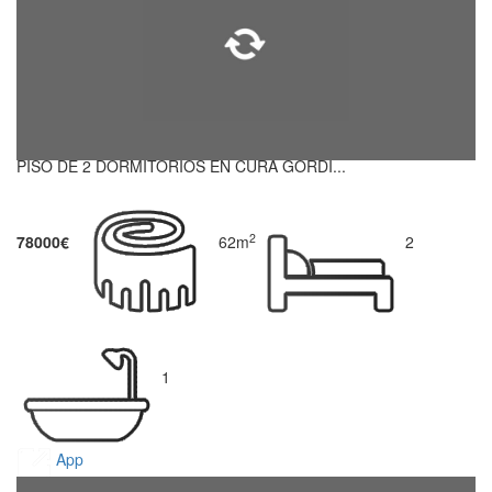
PISO DE 2 DORMITORIOS EN CURA GORDI...
2
78000€
62m
2
1
App