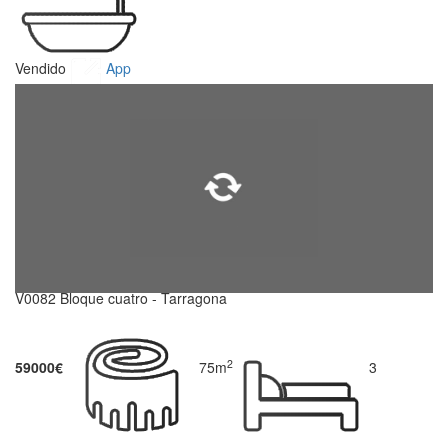
Vendido
App
V0082 Bloque cuatro - Tarragona
2
59000€
75m
3