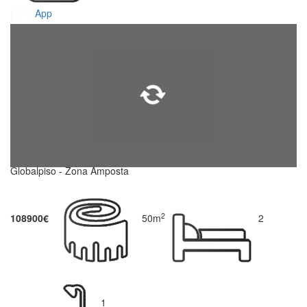
App
Globalpiso - Zona Amposta
2
108900€
50m
2
1