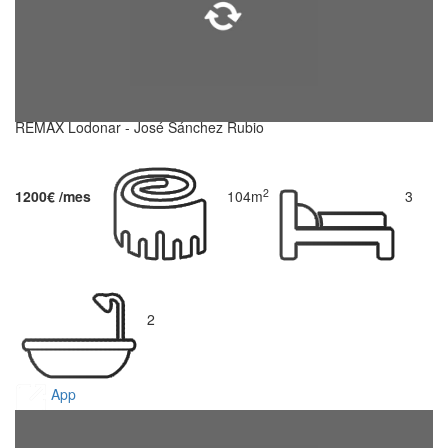
REMAX Lodonar - José Sánchez Rubio
2
1200€ /mes
104m
3
2
App