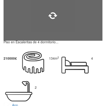
Piso en Escaleritas de 4 dormitorio...
2
210000€
134m
4
2
App