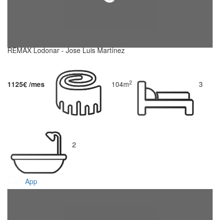
REMAX Lodonar - Jose Luis Martínez
2
1125€ /mes
104m
3
2
App