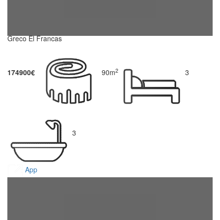
Greco El Francas
2
174900€
90m
3
3
App