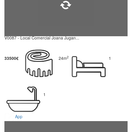
V0087 - Local Comercial Joana Jugan...
2
33500€
24m
1
1
App