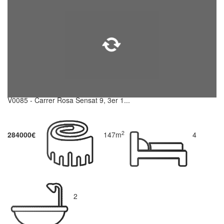
V0085 - Carrer Rosa Sensat 9, 3er 1...
2
284000€
147m
4
2