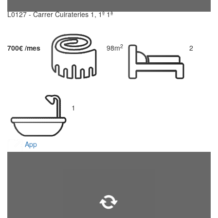
L0127 - Carrer Cuirateries 1, 1º 1ª
2
700€ /mes
98m
2
1
App