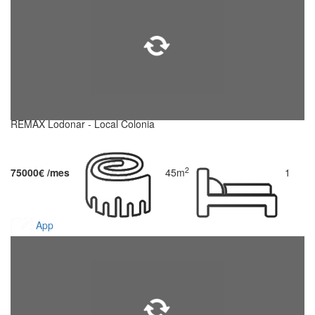
REMAX Lodonar - Local Colonia
2
75000€ /mes
45m
1
App