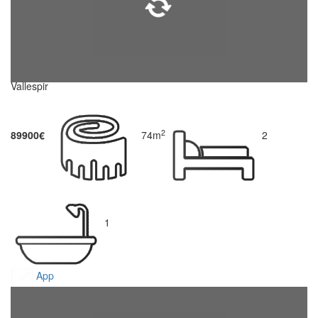
Vallespir
2
89900€
74m
2
1
App