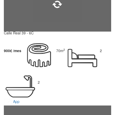
Calle Real 39 - 6C
2
900€ /mes
70m
2
2
App