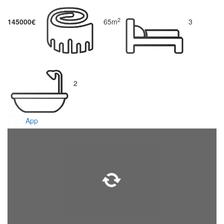
2
145000€
65m
3
2
App