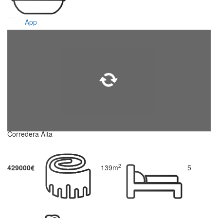
App
Corredera Alta
2
429000€
139m
5