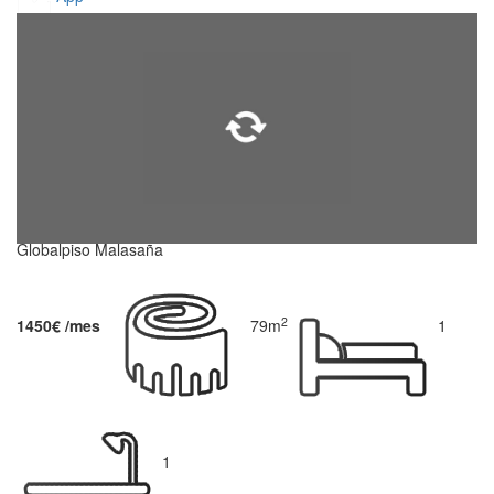
Globalpiso Malasaña
2
1450€ /mes
79m
1
1