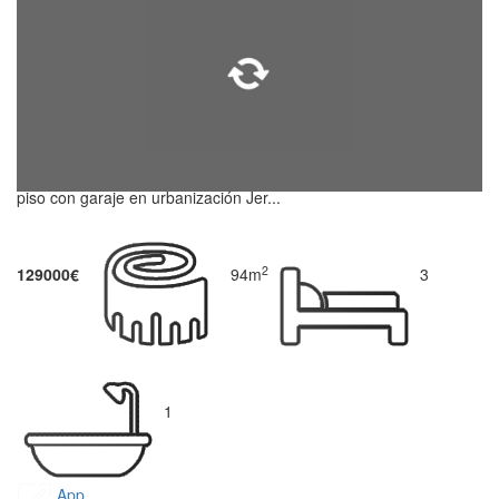
piso con garaje en urbanización Jer...
2
129000€
94m
3
1
App