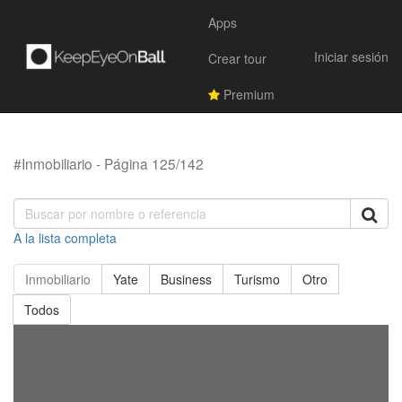
Apps
Iniciar sesión
Crear tour
Premium
#Inmobiliario - Página 125/142
A la lista completa
Inmobiliario
Yate
Business
Turismo
Otro
Todos