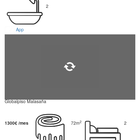
2
App
Globalpiso Malasaña
2
1300€ /mes
72m
2