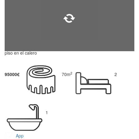
piso en el calero
2
95000€
70m
2
1
App