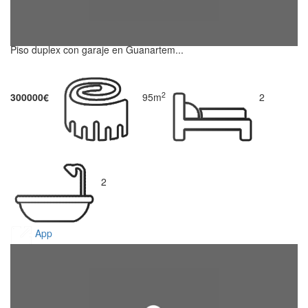
Piso duplex con garaje en Guanartem...
2
300000€
95m
2
2
App