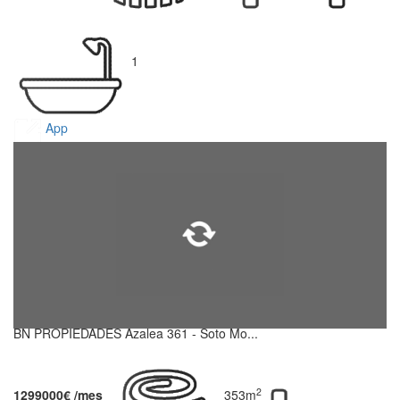
1
App
BN PROPIEDADES Azalea 361 - Soto Mo...
2
1299000€ /mes
353m