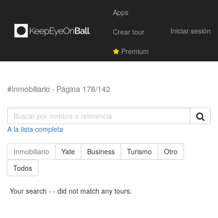
Apps
Iniciar sesión
Crear tour
Premium
#Inmobiliario - Página 178/142
A la lista completa
Inmobiliario
Yate
Business
Turismo
Otro
Todos
Your search - - did not match any tours.