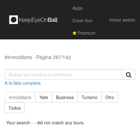
Apps
Iniciar sesión
Crear tour
Premium
#Inmobiliario - Página 287/142
A la lista completa
Inmobiliario
Yate
Business
Turismo
Otro
Todos
Your search - - did not match any tours.