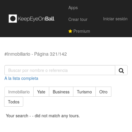
Apps
Iniciar sesión
Crear tour
Premium
#Inmobiliario - Página 321/142
A la lista completa
Inmobiliario
Yate
Business
Turismo
Otro
Todos
Your search - - did not match any tours.