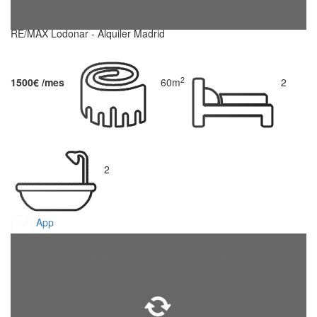
RE/MAX Lodonar - Alquiler Madrid
2
1500€ /mes
60m
2
2
App