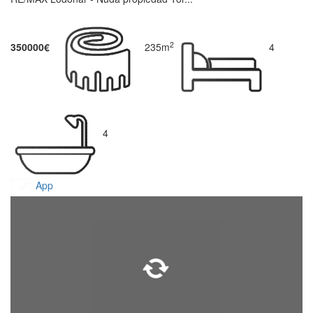
2
350000€
235m
4
4
App