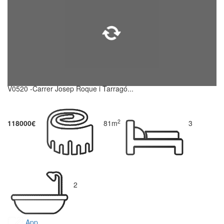
V0520 -Carrer Josep Roque i Tarragó...
2
118000€
81m
3
2
App