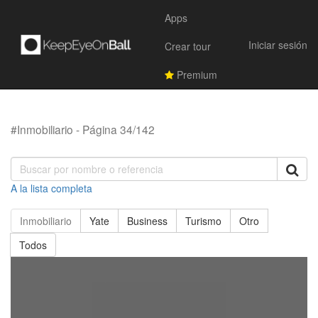
Apps
Iniciar sesión
Crear tour
Premium
#Inmobiliario - Página 34/142
A la lista completa
Inmobiliario
Yate
Business
Turismo
Otro
Todos