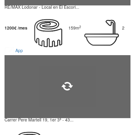
RE/MAX Lodonar - Local en El Escori...
2
1200€ /mes
159m
2
App
Carrer Pere Martell 19, 1er 3ª - 43...