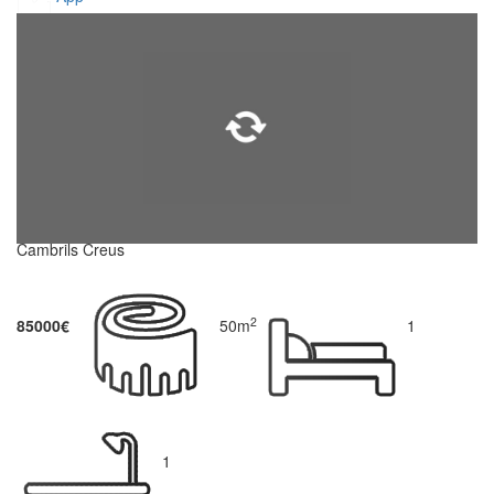
Cambrils Creus
2
85000€
50m
1
1