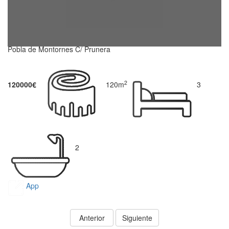
Pobla de Montornes C/ Prunera
2
120000€
120m
3
2
App
Anterior
Siguiente