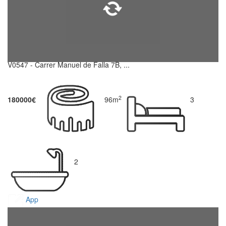
V0547 - Carrer Manuel de Falla 7B, ...
2
180000€
96m
3
2
App