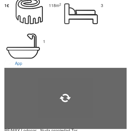
2
1€
118m
3
1
App
RE/MAX Lodonar - Nuda propiedad Tor...