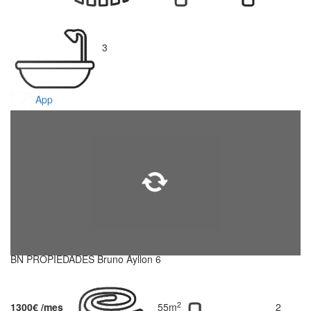
3
App
BN PROPIEDADES Bruno Ayllon 6
2
1300€ /mes
55m
2