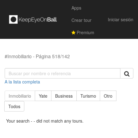
Apps
Iniciar sesión
Crear tour
Premium
#Inmobiliario - Página 518/142
A la lista completa
Inmobiliario
Yate
Business
Turismo
Otro
Todos
Your search - - did not match any tours.