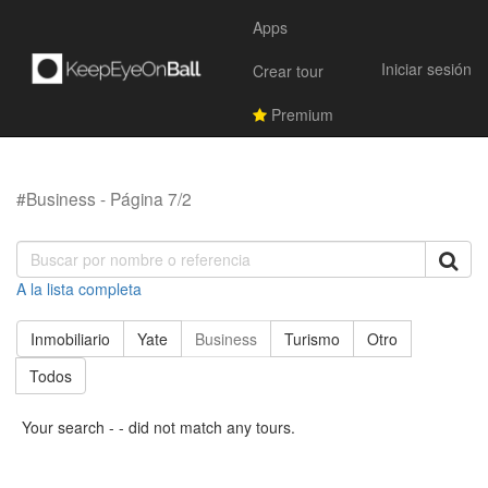
Apps
Iniciar sesión
Crear tour
Premium
#Business - Página 7/2
A la lista completa
Inmobiliario
Yate
Business
Turismo
Otro
Todos
Your search - - did not match any tours.