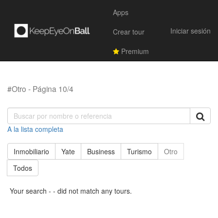
Apps
Iniciar sesión
Crear tour
Premium
#Otro - Página 10/4
A la lista completa
Inmobiliario
Yate
Business
Turismo
Otro
Todos
Your search - - did not match any tours.