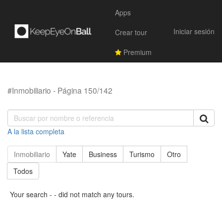
Apps
Iniciar sesión
Crear tour
Premium
#Inmobiliario - Página 150/142
A la lista completa
Inmobiliario
Yate
Business
Turismo
Otro
Todos
Your search - - did not match any tours.