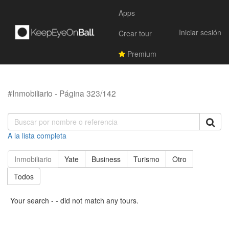
Apps
Iniciar sesión
Crear tour
Premium
#Inmobiliario - Página 323/142
A la lista completa
Inmobiliario
Yate
Business
Turismo
Otro
Todos
Your search - - did not match any tours.