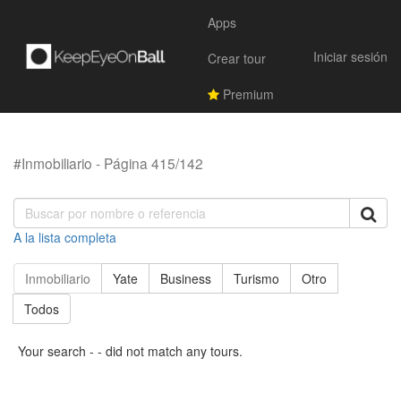
Apps
Iniciar sesión
Crear tour
Premium
#Inmobiliario - Página 415/142
A la lista completa
Inmobiliario
Yate
Business
Turismo
Otro
Todos
Your search - - did not match any tours.