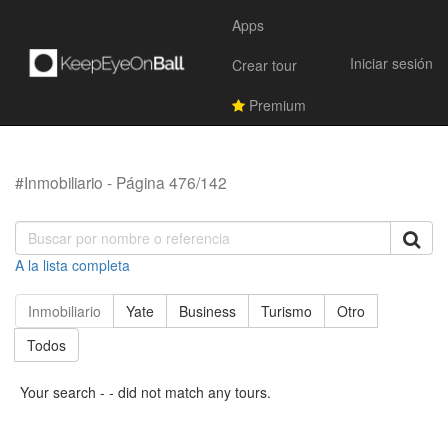
Apps
Iniciar sesión
Crear tour
Premium
#Inmobiliario - Página 476/142
A la lista completa
Inmobiliario
Yate
Business
Turismo
Otro
Todos
Your search - - did not match any tours.