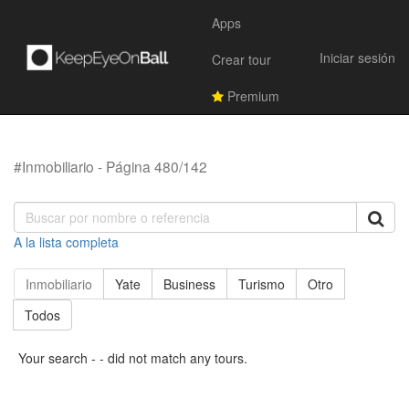
Apps
Iniciar sesión
Crear tour
Premium
#Inmobiliario - Página 480/142
A la lista completa
Inmobiliario
Yate
Business
Turismo
Otro
Todos
Your search - - did not match any tours.