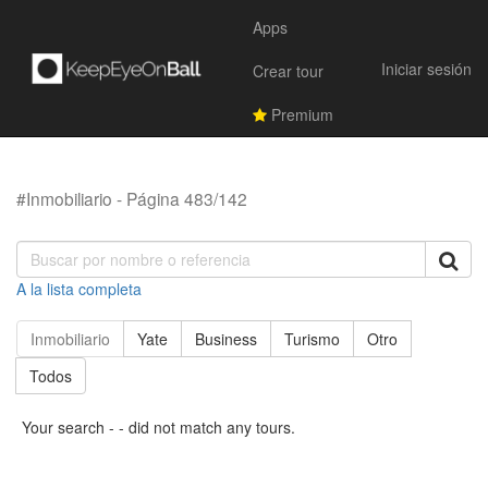
Apps
Iniciar sesión
Crear tour
Premium
#Inmobiliario - Página 483/142
A la lista completa
Inmobiliario
Yate
Business
Turismo
Otro
Todos
Your search - - did not match any tours.