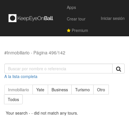
Apps
Iniciar sesión
Crear tour
Premium
#Inmobiliario - Página 496/142
A la lista completa
Inmobiliario
Yate
Business
Turismo
Otro
Todos
Your search - - did not match any tours.