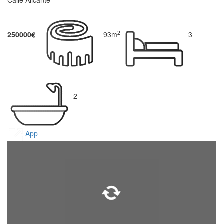
Calle Alicante
2
250000€
93m
3
2
App