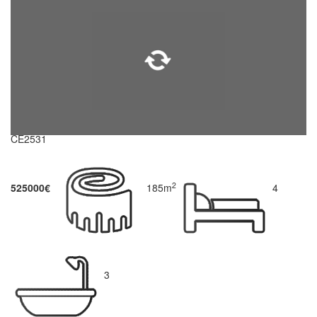
CE2531
2
525000€
185m
4
3