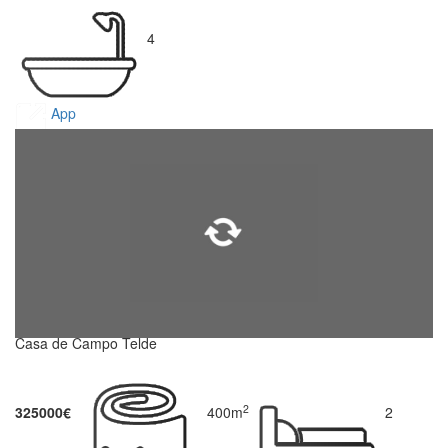
4
App
Casa de Campo Telde
2
325000€
400m
2