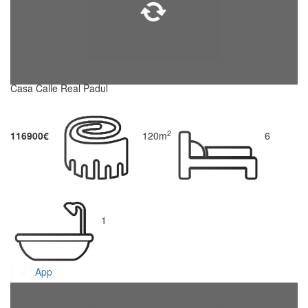
Casa Calle Real Padul
2
116900€
120m
6
1
App