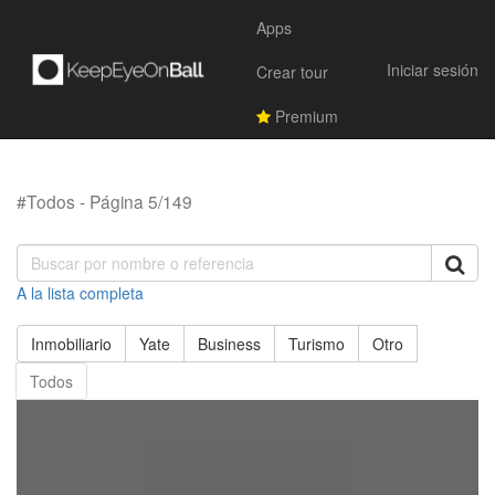
Apps
Iniciar sesión
Crear tour
Premium
#Todos - Página 5/149
A la lista completa
Inmobiliario
Yate
Business
Turismo
Otro
Todos