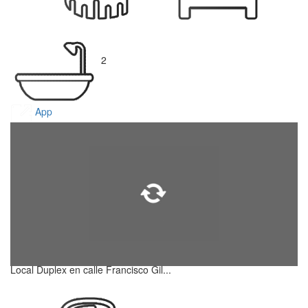
2
App
Local Duplex en calle Francisco Gil...