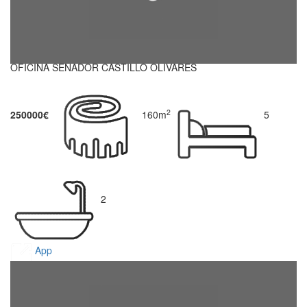
OFICINA SENADOR CASTILLO OLIVARES
2
250000€
160m
5
2
App