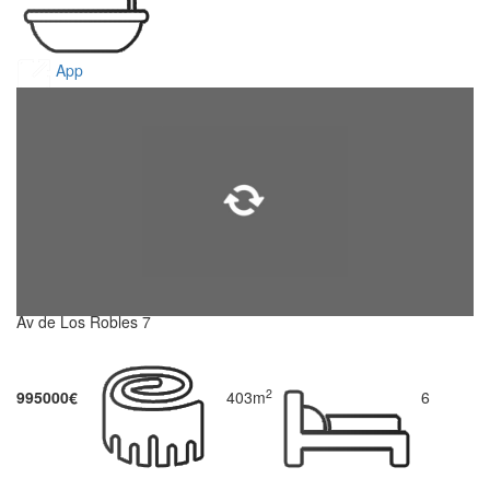
App
Av de Los Robles 7
2
995000€
403m
6