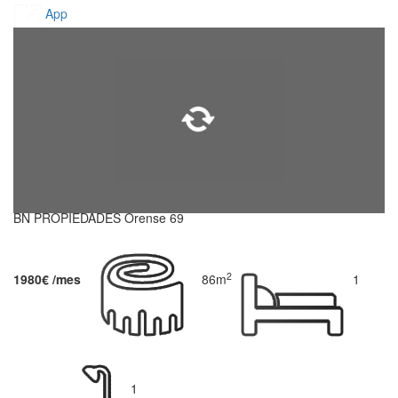
App
BN PROPIEDADES Orense 69
2
1980€ /mes
86m
1
1