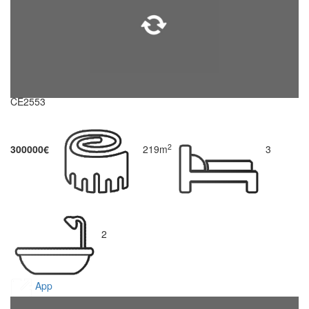
CE2553
2
300000€
219m
3
2
App