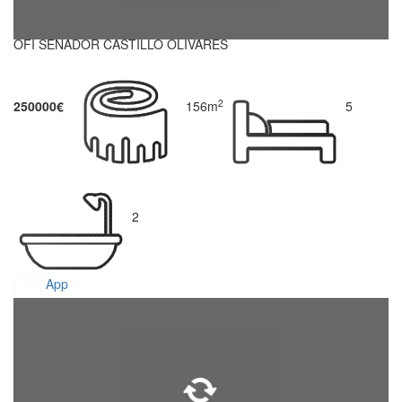
OFI SENADOR CASTILLO OLIVARES
2
250000€
156m
5
2
App