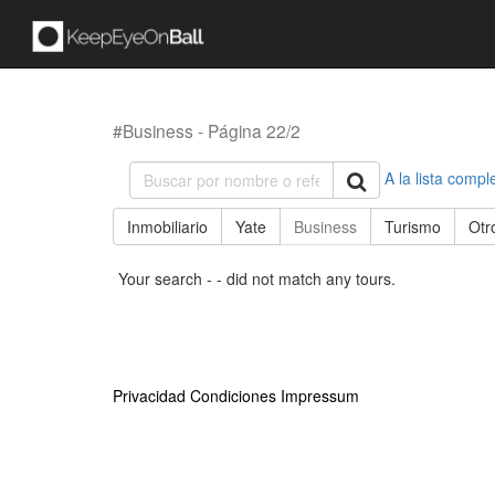
#Business - Página 22/2
A la lista compl
Inmobiliario
Yate
Business
Turismo
Otr
Your search - - did not match any tours.
Privacidad
Condiciones
Impressum