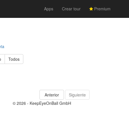
Apps
Crear tour
Premium
eta
o
Todos
Anterior
Siguiente
© 2026 - KeepEyeOnBall GmbH