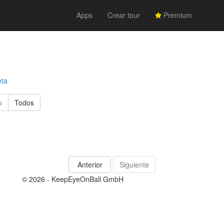
Apps
Crear tour
Premium
eta
o
Todos
Anterior
Siguiente
© 2026 - KeepEyeOnBall GmbH