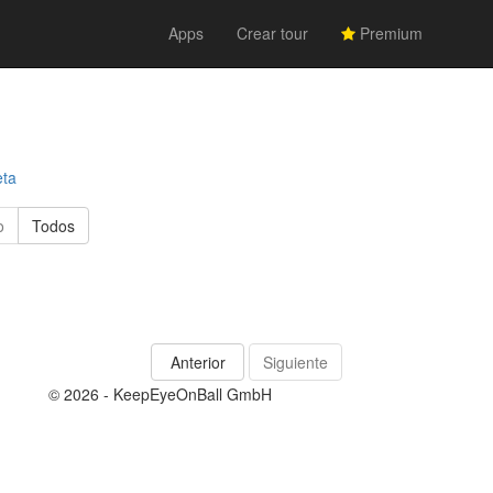
Apps
Crear tour
Premium
eta
o
Todos
Anterior
Siguiente
© 2026 - KeepEyeOnBall GmbH